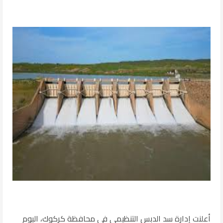
أعلنت إدارة سد الدبس التنظيمي في محافظة كركوك، اليوم