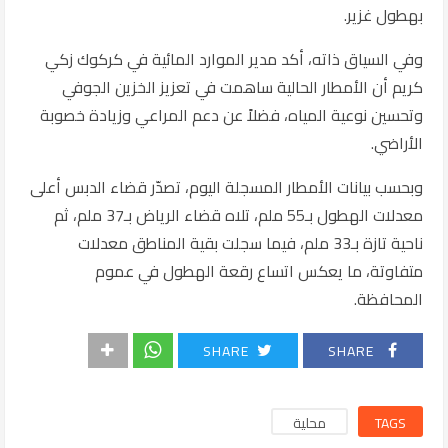
بهطول غزير.
وفي السياق ذاته، أكد مدير الموارد المائية في كركوك زكي
كريم أن الأمطار الحالية ساهمت في تعزيز الخزين الجوفي
وتحسين نوعية المياه، فضلاً عن دعم المراعي وزيادة خصوبة
الأراضي.
وبحسب بيانات الأمطار المسجلة اليوم، تصدّر قضاء الدبس أعلى
معدلات الهطول بـ55 ملم، تلاه قضاء الرياض بـ37 ملم، ثم
ناحية تازة بـ33 ملم، فيما سجلت بقية المناطق معدلات
متفاوتة، ما يعكس اتساع رقعة الهطول في عموم
المحافظة.
SHARE
SHARE
TAGS
محلية