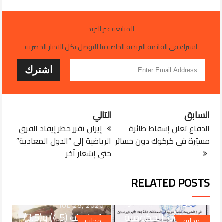
المتابعة عبر البريد
اشترك في القائمة البريدية الخاصة بنا للتوصل بكل الاخبار الحصرية
السابق
التالي
الدفاع تعلن إسقاط طائرة
إيران تقرر حظر إيفاد الفرق
مسيّرة في كركوك دون خسائر
الرياضية إلى “الدول المعادية”
حتى إشعار آخر
JUL 29, 2026
التربية تعتمد خدمة
RELATED POSTS
غلق المؤسسات
التربوية الأهلية عبر
JUL 28, 2026
منصة أور الحكومية
بتصاريف (4.5) و(3.5)
محلية
محلية