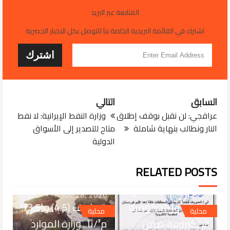
المتابعة عبر البريد
اشترك في القائمة البريدية الخاصة بنا للتوصل بكل الاخبار الحصرية
السابق
التالي
عراقجي: لن نقبل بوقف إطلاق
وزارة النفط الإيرانية: لا نفط
النار ونطالب بنهاية شاملة
متاح للتصدير إلى الأسواق
الدولية
JUL 29, 2026
التربية تعتمد خدمة
RELATED POSTS
غلق المؤسسات
التربوية الأهلية عبر
JUL 28, 2026
منصة أور الحكومية
بتصاريف (4.5) و(3.5)
محلية
محلية
الإلكترونية ضمن
م³/ثا.. وزارة الموارد