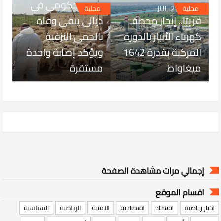
مصدر حكومي في
JUL 27, 2026
محلية
محلية
قريبًا.. إنجاز محطة
ديالى ينفي وفاة
كهرباء الأنبار بالدورة
بالحمى النزفية
المركبة بقدرة 1642
ويؤكد إصابة واحدة
ميغاواط
مستقرة
إجمالي مرات مشاهدة الصفحة
اقسام الموقع
اخبار رياضية
اقتصاد
اقتصادية
الامنية
الرياضية
السياسية