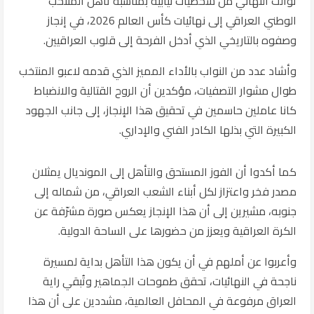
توالت التهاني من شخصيات نيابية بمناسبة تأهل المنتخب
الوطني العراقي إلى نهائيات كأس العالم 2026، في إنجاز
وصفوه بالتاريخي الذي أدخل الفرحة إلى قلوب العراقيين.
وأشاد عدد من النواب بالأداء المميز الذي قدمه لاعبو المنتخب
طوال مشوار التصفيات، مؤكدين أن الروح القتالية والانضباط
كانا عاملين حاسمين في تحقيق هذا الإنجاز، إلى جانب الجهود
الكبيرة التي بذلها الكادر الفني والإداري.
كما أكدوا أن الفوز المستحق والتأهل إلى المونديال يمثلان
مصدر فخر واعتزاز لكل أبناء الشعب العراقي، من شماله إلى
جنوبه، مشيرين إلى أن هذا الإنجاز يعكس صورة مشرّفة عن
الكرة العراقية ويعزز من حضورها على الساحة الدولية.
وأعربوا عن أملهم في أن يكون هذا التأهل بداية لمسيرة
ناجحة في النهائيات، تحقق طموحات الجماهير وتُبقي راية
العراق مرفوعة في المحافل العالمية، مشددين على أن هذا