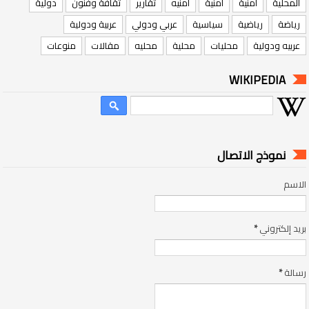
المحلية
أمنية
امنية
امنيه
تقارير
ثقافة وفنون
دولية
رياضة
رياضية
سياسية
عربي ودولي
عربية ودولية
عربيه ودولية
محليات
محلية
محليه
مقالات
منوعات
WIKIPEDIA
نموذج الاتصال
الاسم
بريد إلكتروني
*
رسالة
*