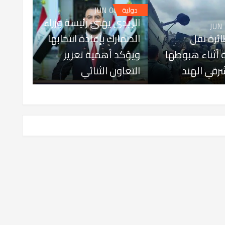
JUN 08, 2026
دولية
الزيدي يهنئ رئيسة وزراء
JUN
ئرة نقل
الدنمارك بإعادة انتخابها
أثناء هبوطها
ويؤكد أهمية تعزيز
قي الهند
التعاون الثنائي