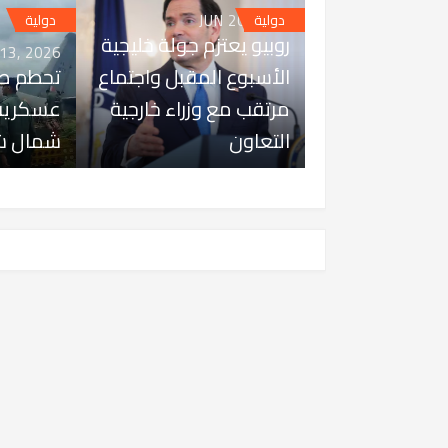
JUN 20, 2026
دولية
دولية
روبيو يعتزم جولة خليجية
 13, 2026
الأسبوع المقبل واجتماع
تحطم طا
مرتقب مع وزراء خارجية
عسكرية 
التعاون
شمال شر