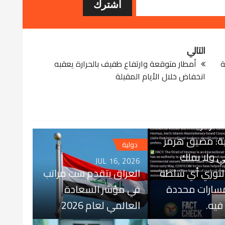
التالي
ة
أمطار متوقعة وارتفاع طفيف بالحرارة يعقبه
انخفاض خلال الأيام المقبلة
JUL
المركزية
ية: مضيق هرمز
دولية
ي ولا يملك
JUL 16, 2026
لثوري أي سلطة
العراق يتقدم ست مراتب
سارات محددة
في مؤشر السعادة
فيه.
العالمي لعام 2026