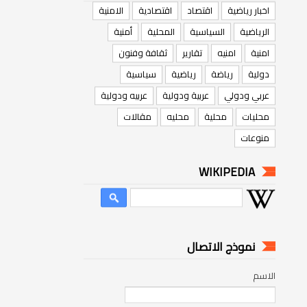
اخبار رياضية
اقتصاد
اقتصادية
الامنية
الرياضية
السياسية
المحلية
أمنية
امنية
امنيه
تقارير
ثقافة وفنون
دولية
رياضة
رياضية
سياسية
عربي ودولي
عربية ودولية
عربيه ودولية
محليات
محلية
محليه
مقالات
منوعات
WIKIPEDIA
نموذج الاتصال
الاسم