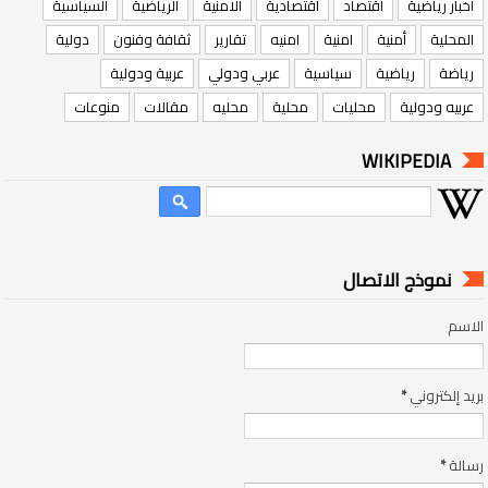
اخبار رياضية
اقتصاد
اقتصادية
الامنية
الرياضية
السياسية
المحلية
أمنية
امنية
امنيه
تقارير
ثقافة وفنون
دولية
رياضة
رياضية
سياسية
عربي ودولي
عربية ودولية
عربيه ودولية
محليات
محلية
محليه
مقالات
منوعات
WIKIPEDIA
نموذج الاتصال
الاسم
بريد إلكتروني
*
رسالة
*