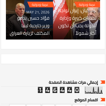
MAY 31, 2026
عربية ودولية
عربية ودولية
بزشكيان: إيران تواجه
MAY 21, 2026
تحديات كبيرة وإدارة
فؤاد حسين يدعو
الدولة يجب أن تكون
وزير خارجية ليبيا
أكثر شمولاً
المكلف لزيارة العراق
إجمالي مرات مشاهدة الصفحة
1
4
6
4
4
0
اقسام الموقع