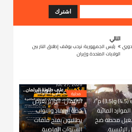
التالي
شعل دوري
رئيس الجمهورية: نرحب بوقف إطلاق النار بين
الولايات المتحدة وإيران
JUL 27, 2026
الكهرباء على طاولة
JUL
محلية
بتصاريف (4.5) و(3.5) م³/
البرلمان.. الوزير يعرض
ة الموارد المائية
خطة الإنقاذ والنواب
شغيل محطة ضخ
يطالبون بفتح ملفات
 الرئيسية.
السنوات الماضية