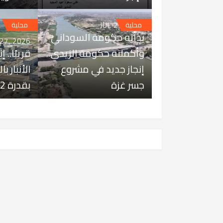
JUL 27, 2026
محلية
محلية
بدأته حكومة السوداني
 27, 2026
وأكملته حكومة الزيدي..
قريبًا.. 
إنجاز جديد في مشروع
الأنبار ب
جسر غزة
بقدرة 1642 ميغاواط