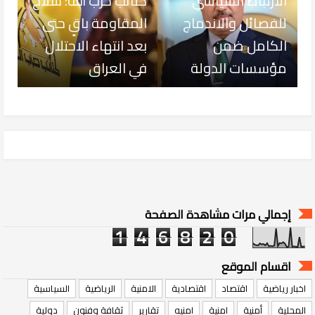
الارتباط السياسي
كتائب حزب الله: سلاح
للفصائل والاندماج
المقاومة باقٍ حتى
الكامل ضمن
بعد انتهاء الاحتلال
مؤسسات الدولة
في العراق
إجمالي مرات مشاهدة الصفحة
1
4
6
8
2
0
اقسام الموقع
اخبار رياضية
اقتصاد
اقتصادية
الامنية
الرياضية
السياسية
المحلية
أمنية
امنية
امنيه
تقارير
ثقافة وفنون
دولية