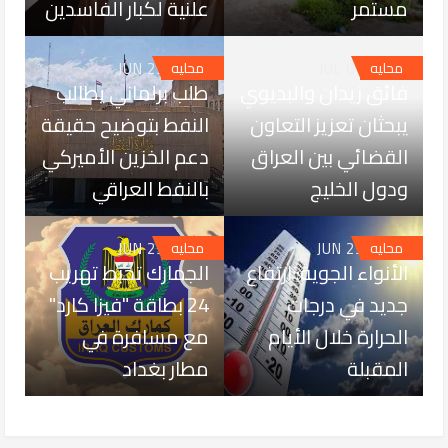
مستمر
علنية لكبار الفاسدين
JUN 29, 2026
JUL 01, 2026
محليه
محليه
فائق زيدان والبديوي
طلب برلماني يطالب
يبحثان تعزيز التعاون
النفط بتوضيح حقيقة
القضائي بين العراق
دعم الخزين الأميركي
ودول الخليج
بالنفط العراقي
JUN 29, 2026
JUN 29, 2026
محليه
محليه
الأنواء الجوية: ارتفاع
الجمارك تحبط تهريب
جديد في درجات
24 بطاقة "فيزا كارد"
الحرارة خلال الأيام
مع مسافرة في
المقبلة
مطار بغداد