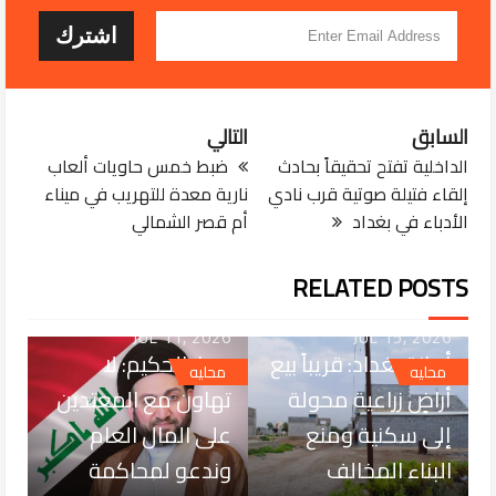
السابق
التالي
الداخلية تفتح تحقيقاً بحادث
ضبط خمس حاويات ألعاب
إلقاء فتيلة صوتية قرب نادي
نارية معدة للتهريب في ميناء
الأدباء في بغداد
أم قصر الشمالي
RELATED POSTS
JUL 11, 2026
JUL 15, 2026
أمانة بغداد: قريباً بيع
عمار الحكيم: لا
محليه
محليه
أراضٍ زراعية محولة
تهاون مع المعتدين
إلى سكنية ومنع
على المال العام
البناء المخالف
وندعو لمحاكمة