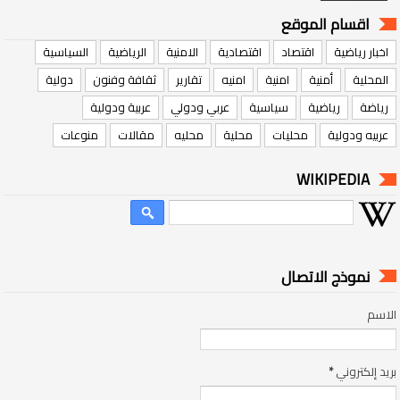
اقسام الموقع
اخبار رياضية
اقتصاد
اقتصادية
الامنية
الرياضية
السياسية
المحلية
أمنية
امنية
امنيه
تقارير
ثقافة وفنون
دولية
رياضة
رياضية
سياسية
عربي ودولي
عربية ودولية
عربيه ودولية
محليات
محلية
محليه
مقالات
منوعات
WIKIPEDIA
نموذج الاتصال
الاسم
بريد إلكتروني
*