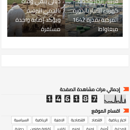
قريبًا.. إنجاز محطة
ديالى ينفي وفاة
كهرباء الأنبار بالدورة
بالحمى النزفية
المركبة بقدرة 1642
ويؤكد إصابة واحدة
ميغاواط
مستقرة
إجمالي مرات مشاهدة الصفحة
1
4
6
1
8
7
اقسام الموقع
اخبار رياضية
اقتصاد
اقتصادية
الامنية
الرياضية
السياسية
المحلية
أمنية
امنية
امنيه
تقارير
ثقافة وفنون
دولية