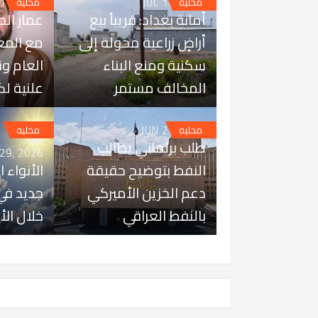
 11, 2026
JUL 15, 2026
محليه
محليه
أمانة بغداد: قريباً بيع
عمار الح
أراضٍ زراعية محولة إلى
مع المع
سكنية ومنع البناء
العام و
المخالف مستمر
علنية لك
JUN 29, 2026
محليه
محليه
طلب برلماني يطالب
 29, 2026
النفط بتوضيح حقيقة
الأنواء ا
دعم الخزين الأميركي
جديد في 
بالنفط العراقي
خلال الأ