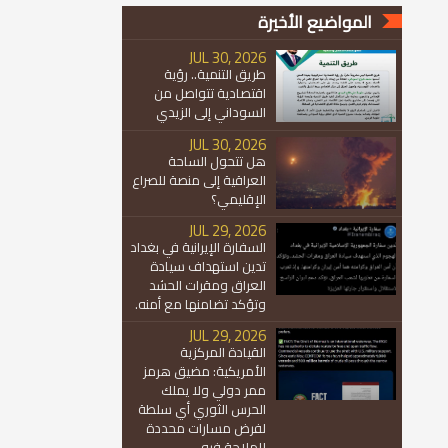
المواضيع الأخيرة
JUL 30, 2026
طريق التنمية.. رؤية
اقتصادية تتواصل من
السوداني إلى الزيدي
JUL 30, 2026
هل تتحول الساحة
العراقية إلى منصة للصراع
الإقليمي؟
JUL 29, 2026
السفارة الإيرانية في بغداد
تدين استهداف سيادة
العراق ومقرات الحشد
وتؤكد تضامنها مع أمنه.
JUL 29, 2026
القيادة المركزية
الأمريكية: مضيق هرمز
ممر دولي ولا يملك
الحرس الثوري أي سلطة
لفرض مسارات محددة
للملاحة فيه.