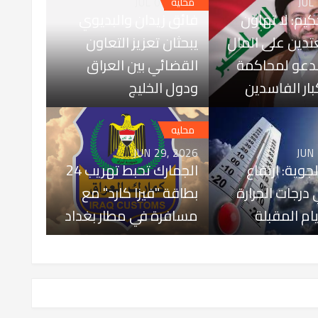
JUL 01, 2026
JUL
محليه
كيم: لا تهاون
فائق زيدان والبديوي
تدين على المال
يبحثان تعزيز التعاون
ندعو لمحاكمة
القضائي بين العراق
بار الفاسدين
ودول الخليج
محليه
JUN 29, 2026
JUN
لجوية: ارتفاع
الجمارك تحبط تهريب 24
درجات الحرارة
بطاقة "فيزا كارد" مع
يام المقبلة
مسافرة في مطار بغداد