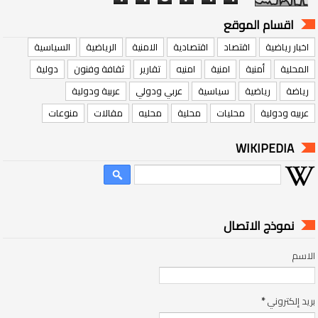
اقسام الموقع
اخبار رياضية
اقتصاد
اقتصادية
الامنية
الرياضية
السياسية
المحلية
أمنية
امنية
امنيه
تقارير
ثقافة وفنون
دولية
رياضة
رياضية
سياسية
عربي ودولي
عربية ودولية
عربيه ودولية
محليات
محلية
محليه
مقالات
منوعات
WIKIPEDIA
نموذج الاتصال
الاسم
بريد إلكتروني
*