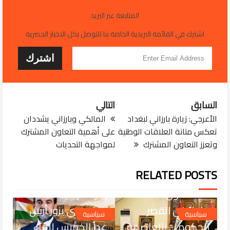
المتابعة عبر البريد
اشترك في القائمة البريدية الخاصة بنا للتوصل بكل الاخبار الحصرية
السابق
التالي
الأعرجي: زيارة بارزاني لبغداد
المالكي وبارزاني يشددان
تعكس متانة العلاقات الوطنية
على أهمية التعاون المشترك
وتعزز التعاون المشترك
لمواجهة التحديات
JUL 29, 2026
مصدر مطلع،: قادة
RELATED POSTS
الإطار التنسيقي
JUL 29, 2026
سيعقدون اجتماعاً
زيارة مرتقبه ... محمد
عاجلاً في القصر
الحلبوسي يزور أربيل
سياسية
سياسية
الحكومي بالعاصمة
غداً الخميس للقاء