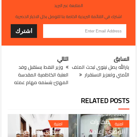
المتابعة عبر البريد
اشترك في القائمة البريدية الخاصة بنا للتوصل بكل الاخبار الحصرية
السابق
التالي
يارالله يصل نينوى لبحث الملف
وزير النفط يستقبل وفد
الأمني وتعزيز الاستقرار
العتبة الكاظمية المقدسة
المهنئ بتسنمه مهام عمله
RELATED POSTS
JUL 27, 2026
جهاز المخابرات
JUL 25, 2026
امنية
امنية
الوطني: إعادة
الشمري يصل كربلاء