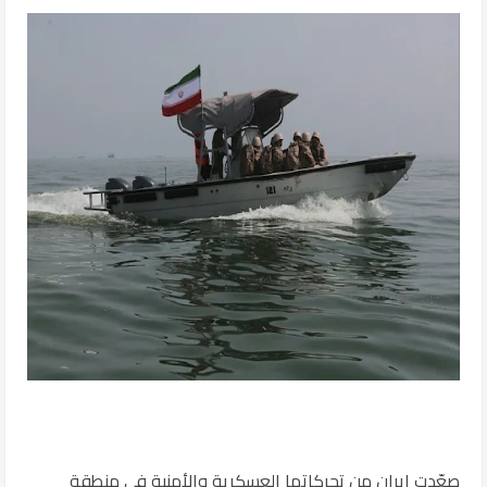
صعّدت إيران من تحركاتها العسكرية والأمنية في منطقة