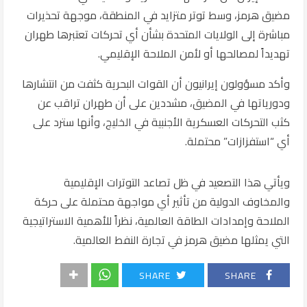
مضيق هرمز، وسط توتر متزايد في المنطقة، موجهة تحذيرات
مباشرة إلى الولايات المتحدة بشأن أي تحركات تعتبرها طهران
تهديداً لمصالحها أو لأمن الملاحة الإقليمي.
وأكد مسؤولون إيرانيون أن القوات البحرية كثفت من انتشارها
ودورياتها في المضيق، مشددين على أن طهران تراقب عن
كثب التحركات العسكرية الأجنبية في الخليج، وأنها سترد على
أي “استفزازات” محتملة.
ويأتي هذا التصعيد في ظل تصاعد التوترات الإقليمية
والمخاوف الدولية من تأثير أي مواجهة محتملة على حركة
الملاحة وإمدادات الطاقة العالمية، نظراً للأهمية الاستراتيجية
التي يمثلها مضيق هرمز في تجارة النفط العالمية.
SHARE
SHARE