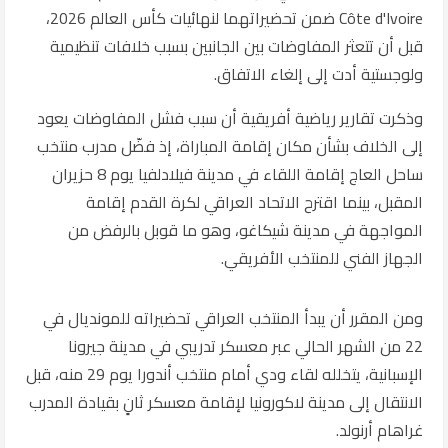
Côte d'Ivoire
ضمن تحضيراتهما لنهائيات كأس العالم 2026،
قبل أن تتعثر المفاوضات بين الجانبين بسبب خلافات تنظيمية
ولوجستية أدت إلى إلغاء الاتفاق.
وذكرت تقارير رياضية أفريقية أن سبب فشل المفاوضات يعود
إلى الخلاف بشأن مكان إقامة المباراة، إذ فضّل مدرب منتخب
ساحل العاج إقامة اللقاء في مدينة فيلادلفيا يوم 8 حزيران
المقبل، بينما اقترح الاتحاد العراقي لكرة القدم إقامة
المواجهة في مدينة شيكاغو، وهو ما قوبل بالرفض من
الجهاز الفني للمنتخب الأفريقي.
ومن المقرر أن يبدأ المنتخب العراقي تحضيراته للمونديال في
22 من الشهر الحالي عبر معسكر تدريبي في مدينة جيرونا
الإسبانية، يتخلله لقاء ودي أمام منتخب أندورا يوم 29 منه، قبل
الانتقال إلى مدينة لاكورونيا لإقامة معسكر ثانٍ بقيادة المدرب
غراهام أرنولد
.