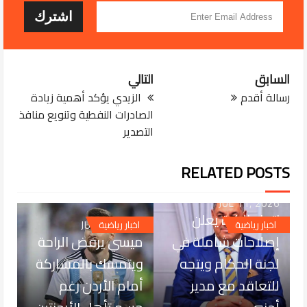
السابق
التالي
رسالة أقدم
الزيدي يؤكد أهمية زيادة
الصادرات النفطية وتنويع منافذ
التصدير
RELATED POSTS
JUL 11, 2026
اتحاد الكرة يعلن
JUN 24, 2026
اخبار رياضية
اخبار رياضية
إصلاحات شاملة في
ميسي يرفض الراحة
لجنة الحكام ويتجه
ويتمسك بالمشاركة
للتعاقد مع مدير
أمام الأردن رغم
JUN 22, 2026