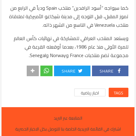
كما سيواجه “أسود الرافدين” منتخب
Spain
ودياً في الرابع من
تموز المقبل، قبل التوجه إلى مدينة شيكاغو الأميركية لملاقاة
منتخب
Venezuela
في التاسع من الشهر ذاته.
ويستعد المنتخب العراقي للمشاركة في نهائيات كأس العالم
للمرة الأولى منذ عام 1986، بعدما أوقعته القرعة في
مجموعة تضم منتخبات
France
و
Norway
و
Senegal
.
SHARE
SHARE
TAGS
اخبار رياضية
المتابعة عبر البريد
اشترك في القائمة البريدية الخاصة بنا للتوصل بكل الاخبار الحصرية