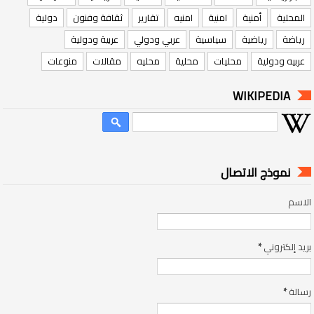
المحلية
أمنية
امنية
امنيه
تقارير
ثقافة وفنون
دولية
رياضة
رياضية
سياسية
عربي ودولي
عربية ودولية
عربيه ودولية
محليات
محلية
محليه
مقالات
منوعات
WIKIPEDIA
نموذج الاتصال
الاسم
بريد إلكتروني
*
رسالة
*