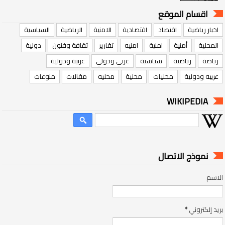
اقسام الموقع
اخبار رياضية
اقتصاد
اقتصادية
الامنية
الرياضية
السياسية
المحلية
أمنية
امنية
امنيه
تقارير
ثقافة وفنون
دولية
رياضة
رياضية
سياسية
عربي ودولي
عربية ودولية
عربيه ودولية
محليات
محلية
محليه
مقالات
منوعات
WIKIPEDIA
نموذج الاتصال
الاسم
بريد إلكتروني
*