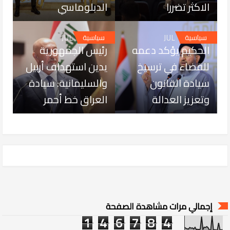
الاكثر تضررا
الدبلوماسي
JUL 18, 2026
JUL 18, 2026
سياسية
سياسية
الحكيم يؤكد دعمه
رئيس الجمهورية
للقضاء في ترسيخ
يدين استهداف أربيل
سيادة القانون
والسليمانية: سيادة
وتعزيز العدالة
العراق خط أحمر
إجمالي مرات مشاهدة الصفحة
1
4
6
7
8
4