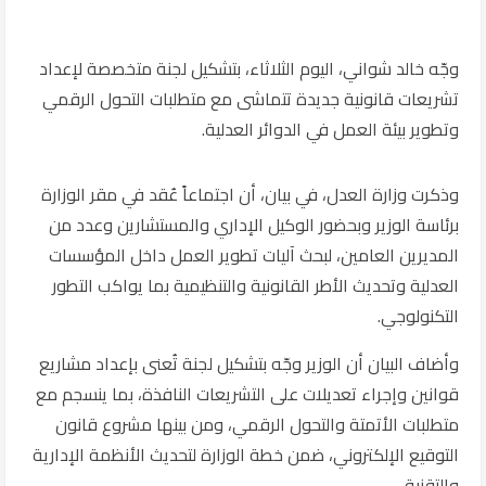
وجّه
خالد شواني
، اليوم الثلاثاء، بتشكيل لجنة متخصصة لإعداد
تشريعات قانونية جديدة تتماشى مع متطلبات التحول الرقمي
وتطوير بيئة العمل في الدوائر العدلية.
وذكرت
وزارة العدل
، في بيان، أن اجتماعاً عُقد في مقر الوزارة
برئاسة الوزير وبحضور الوكيل الإداري والمستشارين وعدد من
المديرين العامين، لبحث آليات تطوير العمل داخل المؤسسات
العدلية وتحديث الأطر القانونية والتنظيمية بما يواكب التطور
التكنولوجي.
وأضاف البيان أن الوزير وجّه بتشكيل لجنة تُعنى بإعداد مشاريع
قوانين وإجراء تعديلات على التشريعات النافذة، بما ينسجم مع
متطلبات الأتمتة والتحول الرقمي، ومن بينها مشروع قانون
التوقيع الإلكتروني، ضمن خطة الوزارة لتحديث الأنظمة الإدارية
والتقنية.