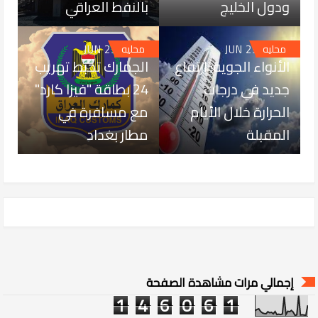
ودول الخليج
بالنفط العراقي
JUN 29, 2026
JUN 29, 2026
محليه
محليه
الأنواء الجوية: ارتفاع
الجمارك تحبط تهريب
جديد في درجات
24 بطاقة "فيزا كارد"
الحرارة خلال الأيام
مع مسافرة في
المقبلة
مطار بغداد
إجمالي مرات مشاهدة الصفحة
1
4
6
0
6
1