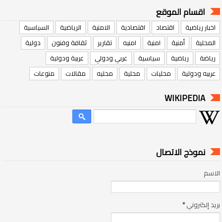
اقسام الموقع
اخبار رياضية
اقتصاد
اقتصادية
الامنية
الرياضية
السياسية
المحلية
أمنية
امنية
امنيه
تقارير
ثقافة وفنون
دولية
رياضة
رياضية
سياسية
عربي ودولي
عربية ودولية
عربيه ودولية
محليات
محلية
محليه
مقالات
منوعات
WIKIPEDIA
نموذج الاتصال
الاسم
بريد إلكتروني
*