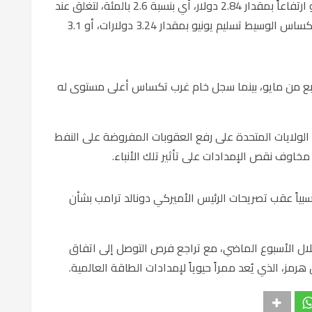
تسليم يوليو ارتفاعاً بمقدار 2.84 دولار، أي بنسبة 2.6 بالمئة، لتغلق عند
كساس الوسيط
تسليم يونيو بمقدار 3.24 دولارات، أو 3.1
ابع من مايو، بينما سجل خام غرب تكساس أعلى مستوى له
الولايات المتحدة
على رفع العقوبات المفروضة على النفط
مخاوف نقص الإمدادات على تأثير تلك الأنباء.
بياً عقب تصريحات الرئيس الأميركي
دونالد ترامب
بشأن
 حقق مكاسب تجاوزت 7 بالمئة خلال الأسبوع الماضي، مع تراجع فرص التوصل إلى اتفاق
هرمز
، الذي يُعد ممراً حيوياً لإمدادات الطاقة العالمية.