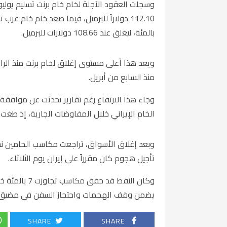
وسجلت العقود الآجلة لخام
خام برنت
112.10 دولاراً للبرميل، فيما صعد خام
خام غرب ت
بالمئة، ليغلق عند 108.66 دولارات للبرميل.
ويعد هذا أعلى مستوى إغلاق لخام برنت منذ الر
منذ السابع من أبريل.
وجاء هذا الارتفاع رغم تقارير تحدثت عن موافقة
الخام الإيراني خلال المفاوضات الجارية، إذ طغت 
وبعد إغلاق الأسواق، تراجعت مكاسب الخامين نس
تأجيل هجوم كان مقرراً على
إيران
يوم الثلاثاء.
وكان النفط قد
يضمن وقف الهجمات واحتجاز السفن في
مضيق 
SHARE
SHARE