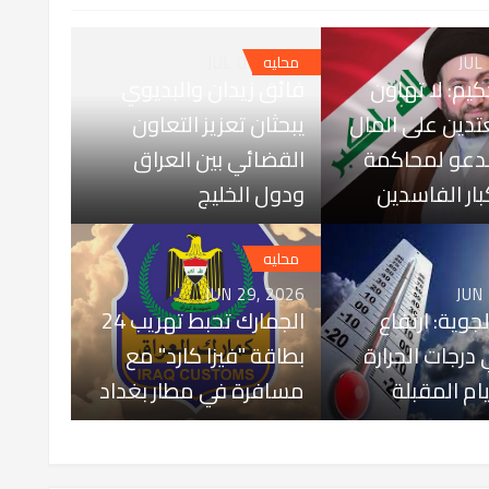
JUL 01, 2026
JUL
محليه
كيم: لا تهاون
فائق زيدان والبديوي
تدين على المال
يبحثان تعزيز التعاون
ندعو لمحاكمة
القضائي بين العراق
بار الفاسدين
ودول الخليج
محليه
JUN 29, 2026
JUN
لجوية: ارتفاع
الجمارك تحبط تهريب 24
درجات الحرارة
بطاقة "فيزا كارد" مع
يام المقبلة
مسافرة في مطار بغداد