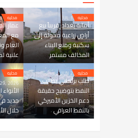
 11, 2026
JUL 15, 2026
محليه
محليه
أمانة بغداد: قريباً بيع
عمار الح
أراضٍ زراعية محولة إلى
مع المع
سكنية ومنع البناء
العام و
المخالف مستمر
علنية لك
JUN 29, 2026
محليه
محليه
طلب برلماني يطالب
 29, 2026
النفط بتوضيح حقيقة
الأنواء ا
دعم الخزين الأميركي
جديد في 
بالنفط العراقي
خلال الأ