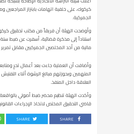
أعلنت هيئة النزاهة الاتحادية الإطاحة بشبكة ت
كركوك، على خلفية اتهامات بابتزاز المراجعين و
الجمركية.
وأوضحت الهيئة أن فريقاً من مكتب تحقيق كركوك،
استناداً إلى مذكرة قضائية، أسفرت عن ضبط ستة
مالية من أحد المخلصين الجمركيين مقابل تمرير 
وأضافت أن العملية جاءت بعد أعمال تحرٍ ومتا
المتهمين وبحوزتهم مبالغ الرشوة أثناء التفتيش
العلاقة داخل المنفذ.
وأكدت الهيئة تنظيم محضر ضبط أصولي بالواقعة و
قاضي التحقيق المختص لاتخاذ الإجراءات القانوني
SHARE
SHARE