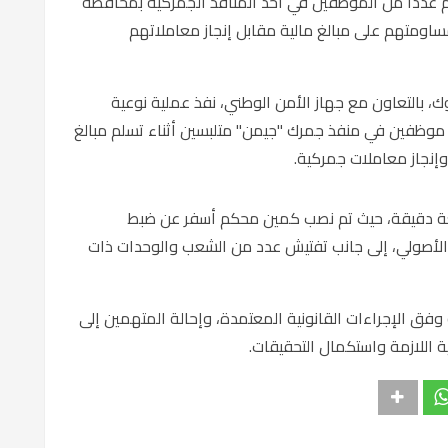
ضم عدداً من الموظفين في أحد المنافذ الجمركية بمحافظة
مساومتهم على مبالغ مالية مقابل إنجاز معاملاتهم
 بالتعاون مع جهاز الأمن الوطني، نفذ عملية نوعية
 موظفين في منفذ جمرك "جيمن" متلبسين أثناء تسلم مبالغ
وإنجاز معاملات جمركية.
بعة دقيقة، حيث تم نصب كمين محكم أسفر عن ضبط
 الأصولي، إلى جانب تفتيش عدد من الشعب والوحدات ذات
فق الإجراءات القانونية المعتمدة، وإحالة المتهمين إلى
ة اللازمة واستكمال التحقيقات.