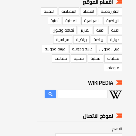
اقسام الموقع
اخبار رياضية
اقتصاد
اقتصادية
الامنية
الرياضية
السياسية
المحلية
أمنية
امنية
امنيه
تقارير
ثقافة وفنون
دولية
رياضة
رياضية
سياسية
عربي ودولي
عربية ودولية
عربيه ودولية
محليات
محلية
محليه
مقالات
منوعات
WIKIPEDIA
نموذج الاتصال
الاسم