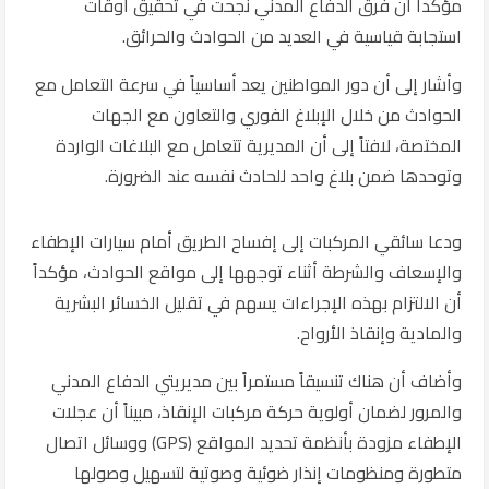
مؤكداً أن فرق الدفاع المدني نجحت في تحقيق أوقات
استجابة قياسية في العديد من الحوادث والحرائق.
وأشار إلى أن دور المواطنين يعد أساسياً في سرعة التعامل مع
الحوادث من خلال الإبلاغ الفوري والتعاون مع الجهات
المختصة، لافتاً إلى أن المديرية تتعامل مع البلاغات الواردة
وتوحدها ضمن بلاغ واحد للحادث نفسه عند الضرورة.
ودعا سائقي المركبات إلى إفساح الطريق أمام سيارات الإطفاء
والإسعاف والشرطة أثناء توجهها إلى مواقع الحوادث، مؤكداً
أن الالتزام بهذه الإجراءات يسهم في تقليل الخسائر البشرية
والمادية وإنقاذ الأرواح.
وأضاف أن هناك تنسيقاً مستمراً بين مديريتي الدفاع المدني
والمرور لضمان أولوية حركة مركبات الإنقاذ، مبيناً أن عجلات
الإطفاء مزودة بأنظمة تحديد المواقع (GPS) ووسائل اتصال
متطورة ومنظومات إنذار ضوئية وصوتية لتسهيل وصولها