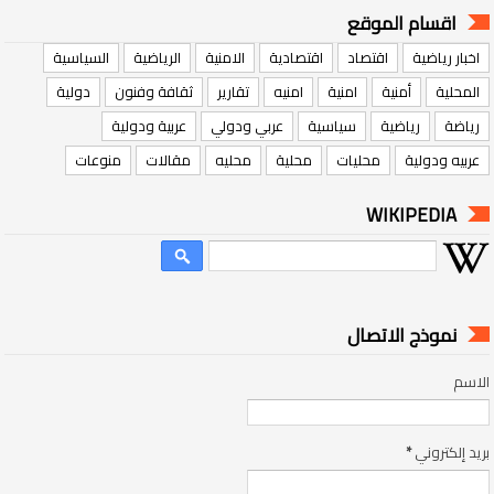
اقسام الموقع
اخبار رياضية
اقتصاد
اقتصادية
الامنية
الرياضية
السياسية
المحلية
أمنية
امنية
امنيه
تقارير
ثقافة وفنون
دولية
رياضة
رياضية
سياسية
عربي ودولي
عربية ودولية
عربيه ودولية
محليات
محلية
محليه
مقالات
منوعات
WIKIPEDIA
نموذج الاتصال
الاسم
بريد إلكتروني
*