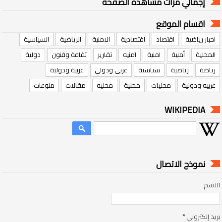
إجمالي مرات مشاهدة الصفحة
اقسام الموقع
اخبار رياضية
اقتصاد
اقتصادية
الامنية
الرياضية
السياسية
المحلية
أمنية
امنية
امنيه
تقارير
ثقافة وفنون
دولية
رياضة
رياضية
سياسية
عربي ودولي
عربية ودولية
عربيه ودولية
محليات
محلية
محليه
مقالات
منوعات
WIKIPEDIA
نموذج الاتصال
الاسم
بريد إلكتروني
*