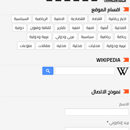
اقسام الموقع
اخبار رياضية
اقتصاد
اقتصادية
الامنية
الرياضية
السياسية
المحلية
أمنية
امنية
امنيه
تقارير
ثقافة وفنون
دولية
رياضة
رياضية
سياسية
عربي ودولي
عربية ودولية
عربيه ودولية
محليات
محلية
محليه
مقالات
منوعات
WIKIPEDIA
نموذج الاتصال
الاسم
بريد إلكتروني
*