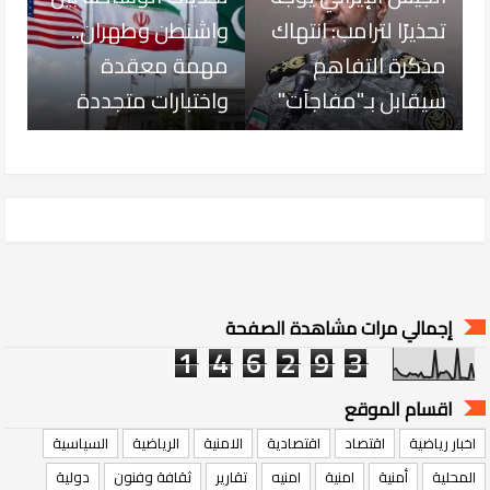
تحذيرًا لترامب: انتهاك
واشنطن وطهران..
مذكرة التفاهم
مهمة معقدة
سيقابل بـ"مفاجآت"
واختبارات متجددة
إجمالي مرات مشاهدة الصفحة
1
4
6
2
9
3
اقسام الموقع
اخبار رياضية
اقتصاد
اقتصادية
الامنية
الرياضية
السياسية
المحلية
أمنية
امنية
امنيه
تقارير
ثقافة وفنون
دولية