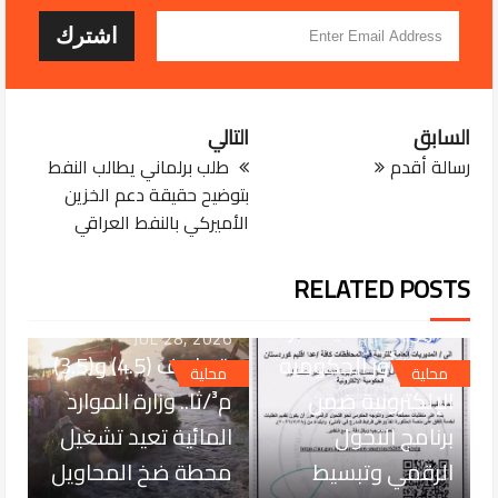
السابق
التالي
رسالة أقدم
طلب برلماني يطالب النفط
بتوضيح حقيقة دعم الخزين
الأميركي بالنفط العراقي
JUL 29, 2026
التربية تعتمد خدمة
RELATED POSTS
غلق المؤسسات
التربوية الأهلية عبر
JUL 28, 2026
منصة أور الحكومية
بتصاريف (4.5) و(3.5)
محلية
محلية
الإلكترونية ضمن
م³/ثا.. وزارة الموارد
برنامج التحول
المائية تعيد تشغيل
الرقمي وتبسيط
محطة ضخ المحاويل