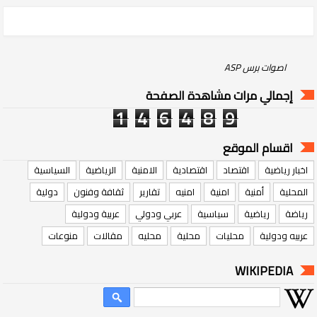
‏اصوات برس ASP‏
إجمالي مرات مشاهدة الصفحة
1
4
6
4
8
9
اقسام الموقع
اخبار رياضية
اقتصاد
اقتصادية
الامنية
الرياضية
السياسية
المحلية
أمنية
امنية
امنيه
تقارير
ثقافة وفنون
دولية
رياضة
رياضية
سياسية
عربي ودولي
عربية ودولية
عربيه ودولية
محليات
محلية
محليه
مقالات
منوعات
WIKIPEDIA