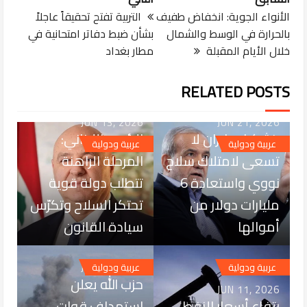
الأنواء الجوية: انخفاض طفيف
التربية تفتح تحقيقاً عاجلاً
بالحرارة في الوسط والشمال
بشأن ضبط دفاتر امتحانية في
خلال الأيام المقبلة
مطار بغداد
RELATED POSTS
JUN 13, 2026
JUN 21, 2026
بزشكيان: إيران لا
الرئيس اللبناني:
عربية ودولية
عربية ودولية
تسعى لامتلاك سلاح
المرحلة الراهنة
نووي واستعادة 6
تتطلب دولة قوية
مليارات دولار من
تحتكر السلاح وتكرّس
أموالها
سيادة القانون
JUN 06, 2026
عربية ودولية
عربية ودولية
حزب الله يعلن
JUN 11, 2026
رتفاع أسعار النفط
استهداف قوات