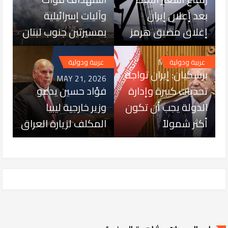
بعد إعلان إيران
وآليات إسرائيلية
إغلاق مضيق هرمز
بمسيرتين جنوب لبنان
MAY 31, 2026
عربية ودولية
عربية ودولية
بزشكيان: إيران تواجه
MAY 21, 2026
تحديات كبيرة وإدارة
فؤاد حسين يدعو
الدولة يجب أن تكون
وزير خارجية ليبيا
أكثر شمولاً
المكلف لزيارة العراق