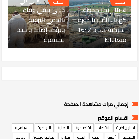
JUL 27, 2026
محلية
محلية
قريبًا.. إنجاز محطة
ديالى ينفي وفاة
كهرباء الأنبار بالدورة
بالحمى النزفية
المركبة بقدرة 1642
ويؤكد إصابة واحدة
ميغاواط
مستقرة
إجمالي مرات مشاهدة الصفحة
اقسام الموقع
اخبار رياضية
اقتصاد
اقتصادية
الامنية
الرياضية
السياسية
المحلية
أمنية
امنية
امنيه
تقارير
ثقافة وفنون
دولية