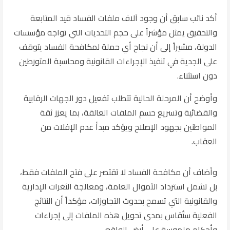
أكد نائب سابق أن وجود آلاف ملفات الفساد قيد المتابعة
والتحقيق يمثل مؤشراً على حجم التحديات التي تواجه مؤسسات
الدولة، مشيراً إلى أن نجاح أي حملة لمكافحة الفساد يتوقف
على الجدية في تنفيذ الإجراءات القانونية ومحاسبة المتورطين
دون استثناء.
وأوضح أن المرحلة الحالية تتطلب تفعيل دور الجهات الرقابية
والقضائية وتسريع حسم الملفات العالقة، بما يعزز ثقة
المواطنين بجهود الإصلاح ويؤكد مبدأ عدم الإفلات من
العقاب.
وأضاف أن مكافحة الفساد لا تقتصر على فتح الملفات فقط،
بل تشمل استرداد الأموال العامة، ومعالجة الثغرات الإدارية
والقانونية التي تسمح بحدوث التجاوزات، مؤكداً أن النتائج
الفعلية ستُقاس بمدى تحويل هذه الملفات إلى إجراءات
وأحكام ملموسة على أرض الواقع.