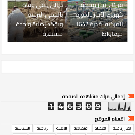
قريبًا.. إنجاز محطة
ديالى ينفي وفاة
كهرباء الأنبار بالدورة
بالحمى النزفية
المركبة بقدرة 1642
ويؤكد إصابة واحدة
ميغاواط
مستقرة
إجمالي مرات مشاهدة الصفحة
1
4
6
3
0
9
اقسام الموقع
اخبار رياضية
اقتصاد
اقتصادية
الامنية
الرياضية
السياسية