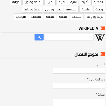
المحلية
أمنية
امنية
امنيه
تقارير
ثقافة وفنون
دولية
رياضة
رياضية
سياسية
عربي ودولي
عربية ودولية
عربيه ودولية
محليات
محلية
محليه
مقالات
منوعات
WIKIPEDIA
نموذج الاتصال
الاسم
بريد إلكتروني
*
رسالة
*