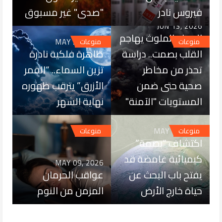
فيروس نادر
"صدى" غير مسبوق
JUN 13, 2026
الهواء الملوث يهاجم
MAY 27, 2026
منوعات
منوعات
القلب بصمت.. دراسة
ظاهرة فلكية نادرة
تحذر من مخاطر
تزين السماء.. “القمر
صحية حتى ضمن
الأزرق” يترقب ظهوره
المستويات "الآمنة"
نهاية الشهر
MAY 16, 2026
منوعات
منوعات
اكتشاف “بصمة”
كيميائية غامضة قد
MAY 09, 2026
يفتح باب البحث عن
عواقب الحرمان
حياة خارج الأرض
المزمن من النوم