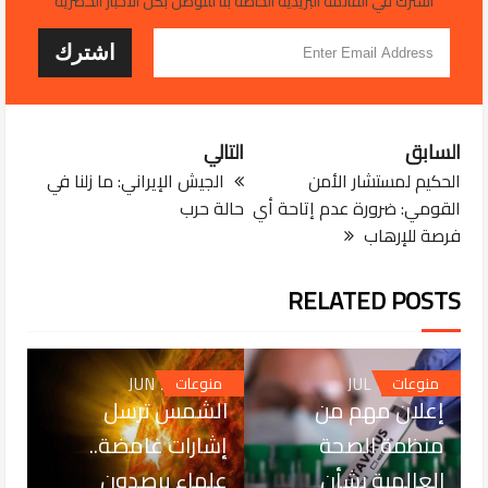
اشترك في القائمة البريدية الخاصة بنا للتوصل بكل الاخبار الحصرية
السابق
التالي
الحكيم لمستشار الأمن
الجيش الإيراني: ما زلنا في
القومي: ضرورة عدم إتاحة أي
حالة حرب
فرصة للإرهاب
RELATED POSTS
JUN 20, 2026
JUL 02, 2026
منوعات
منوعات
إعلان مهم من
الشمس ترسل
منظمة الصحة
إشارات غامضة..
العالمية بشأن
علماء يرصدون