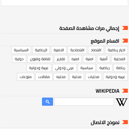
إجمالي مرات مشاهدة الصفحة
اقسام الموقع
اخبار رياضية
اقتصاد
اقتصادية
الامنية
الرياضية
السياسية
المحلية
أمنية
امنية
امنيه
تقارير
ثقافة وفنون
دولية
رياضة
رياضية
سياسية
عربي ودولي
عربية ودولية
عربيه ودولية
محليات
محلية
محليه
مقالات
منوعات
WIKIPEDIA
نموذج الاتصال