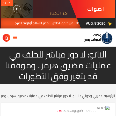
مباشر
اصوات
آخر الأخبار
برس
AUG, 8 2026
بغداد تعزز جبهة الداخل... حصر السلاح أولوية المرح
UL 30, 2026
AUG 07, 20
wb_sunny
الناتو: لا دور مباشر للحلف في
عمليات مضيق هرمز.. وموقفنا
قد يتغير وفق التطورات
الرئيسية
عربي ودولي
الناتو: لا دور مباشر للحلف في عمليات مضيق هرمز.. ومو
BATOOL
يوليو 08, 2026
0