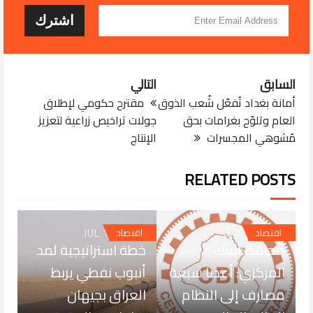
السابق
التالي
أمانة بغداد تُفعّل شُعب الذوق
مقترح حكومي لإطلاق
العام وتلوّح بغرامات بحق
جولات تراخيص زراعية لتعزيز
مُشوهي المجسرات
الإنتاج
RELATED POSTS
JUL 18, 2026
JUL 18, 2026
اقتصاد
اقتصاد
محافظ البنك
خطة استراتيجية لمد
المركزي: أعدنا سبعة
أنبوب نفطي يربط
JUL 18, 2026
مصارف إلى النظام
العراق بجيهان
رابطة المصارف