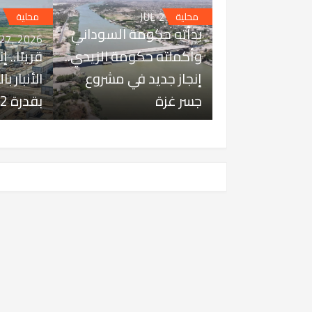
JUL 27, 2026
محلية
محلية
بدأته حكومة السوداني
 27, 2026
وأكملته حكومة الزيدي..
قريبًا.. 
إنجاز جديد في مشروع
الأنبار ب
جسر غزة
بقدرة 1642 ميغاواط