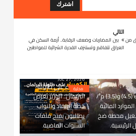
التالي
ق من
بين المضاربات وضعف الرقابة.. أزمة السكن في
العراق تتفاقم وتستنزف القدرة الشرائية للمواطنين
JUL 27, 2026
الكهرباء على طاولة
JUL
محلية
بتصاريف (4.5) و(3.5) م³/
البرلمان.. الوزير يعرض
ة الموارد المائية
خطة الإنقاذ والنواب
شغيل محطة ضخ
يطالبون بفتح ملفات
 الرئيسية.
السنوات الماضية