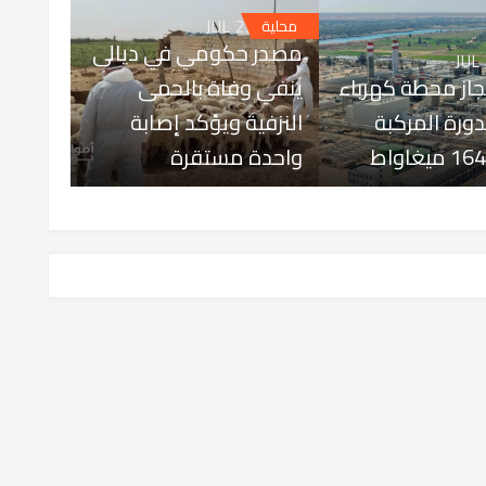
JUL 25, 2026
محلية
مصدر حكومي في ديالى
JUL
إنجاز محطة كهرباء
ينفي وفاة بالحمى
الدورة المركبة
النزفية ويؤكد إصابة
واحدة مستقرة