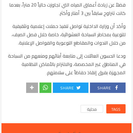
فضلاً عن زيادة أعماق المياه التي تجاوزت حالياً 20 متراً، بعدما
كانت تتراوح سابقاً بين 3 أمتار وأكثر.
وأكد أن وزارة الداخلية تواصل تنفيذ حملات إعلامية وتثقيفية
للتوعية بمخاطر السباحة العشوائية، خاصة خلال فصل الصيف،
من خلال الندوات والمقاطع التوعوية والفواصل الإعلانية.
ودعا الحسون العائلات إلى متابعة أبنائهم ومنعهم من السباحة
في المناطق غير المخصصة، والالتزام بالأماكن النظامية
المجهزة بفرق إنقاذ حفاظاً على سلامتهم.
SHARE
SHARE
TAGS
محلية