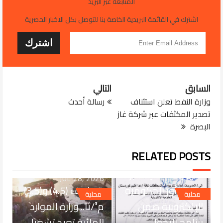
المتابعة عبر البريد
اشترك في القائمة البريدية الخاصة بنا للتوصل بكل الاخبار الحصرية
السابق
التالي
وزارة النفط تعلن استئناف
رسالة أحدث
تصدير المكثفات عبر شركة غاز
البصرة
JUL 29, 2026
التربية تعتمد خدمة
RELATED POSTS
غلق المؤسسات
التربوية الأهلية عبر
JUL 28, 2026
منصة أور الحكومية
بتصاريف (4.5) و(3.5)
محلية
محلية
الإلكترونية ضمن
م³/ثا.. وزارة الموارد
برنامج التحول
المائية تعيد تشغيل