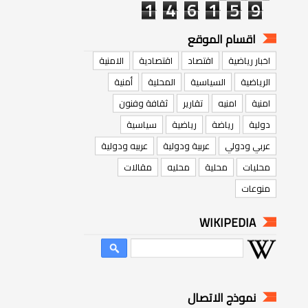
اقسام الموقع
اخبار رياضية
اقتصاد
اقتصادية
الامنية
الرياضية
السياسية
المحلية
أمنية
امنية
امنيه
تقارير
ثقافة وفنون
دولية
رياضة
رياضية
سياسية
عربي ودولي
عربية ودولية
عربيه ودولية
محليات
محلية
محليه
مقالات
منوعات
WIKIPEDIA
نموذج الاتصال
الاسم