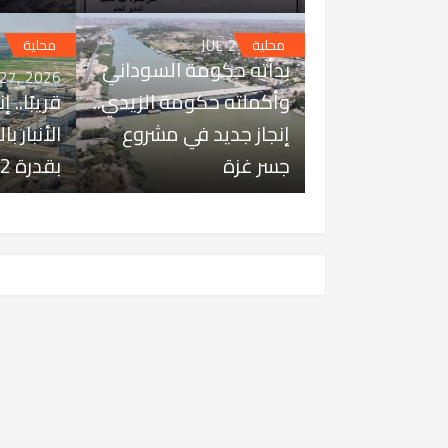
JUL 27, 2026
محلية
محلية
بدأته حكومة السوداني
 27, 2026
وأكملته حكومة الزيدي..
قريبًا.. 
إنجاز جديد في مشروع
الأنبار ب
جسر غزة
بقدرة 1642 ميغاواط