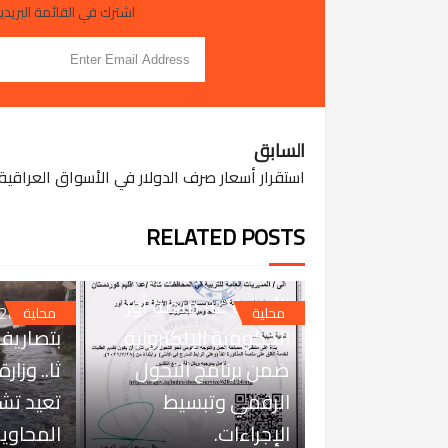
اشترك في القائمة البريدية
السابق
استقرار أسعار صرف الدولار في الأسواق العراقية
JUL 29, 2026
RELATED POSTS
التربية تعتمد خدمة غلق
المؤسسات التربوية
الأهلية عبر منصة أور
 28, 2026
محلية
محلية
الحكومية الإلكترونية
ضمن برنامج التحول
ثا.. وزار
الرقمي وتبسيط
تعيد ت
الإجراءات.
المحاويل