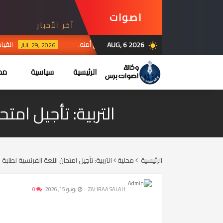
اصوات
آخر الأخبار
برس
AUG, 6 2026
سيادة العراق ومقرات الحشد وتؤكد تضامنها مع أمنه.
القياد
JUL 29, 2026
wb_sunny
الرئيسية
سياسية
محل
التربية: تأجيل امت
الرئيسية
محلية
التربية: تأجيل امتحان اللغة الفرنسية لطلبة 
ZAHRAA SALAH
يونيو 15, 2026
0