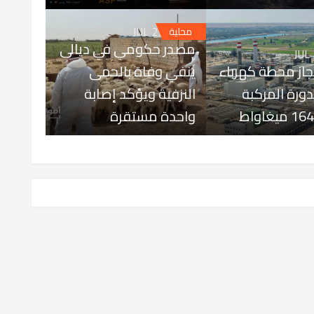
JUL 25, 2026
محلية
مصدر حكومي في ديالى
JUL
إنجاز محطة كهرباء
ينفي وفاة بالحمى
الدورة المركبة
النزفية ويؤكد إصابة
واحدة مستقرة