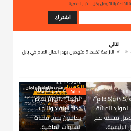
 الخاصة بنا للتوصل بكل الاخبار الحصرية
التالي
النزاهة تضبط 5 متهمين بهدر المال العام في بابل
JUL 27, 2026
الكهرباء على طاولة
JUL
محلية
بتصاريف (4.5) و(3.5) م³/
البرلمان.. الوزير يعرض
ة الموارد المائية
خطة الإنقاذ والنواب
شغيل محطة ضخ
يطالبون بفتح ملفات
 الرئيسية.
السنوات الماضية