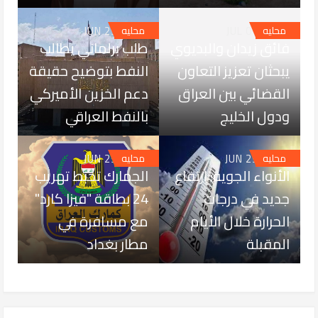
JUN 29, 2026
JUL 01, 2026
محليه
محليه
فائق زيدان والبديوي
طلب برلماني يطالب
يبحثان تعزيز التعاون
النفط بتوضيح حقيقة
القضائي بين العراق
دعم الخزين الأميركي
ودول الخليج
بالنفط العراقي
JUN 29, 2026
JUN 29, 2026
محليه
محليه
الأنواء الجوية: ارتفاع
الجمارك تحبط تهريب
جديد في درجات
24 بطاقة "فيزا كارد"
الحرارة خلال الأيام
مع مسافرة في
المقبلة
مطار بغداد