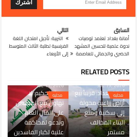
السابق
التالي
أمانة بغداد تعتمد توصيات
التربية: تأجيل امتحان اللغة
ندوة علمية لتحسين المشهد
الفرنسية لطلبة الثالث المتوسط
الحضري والجمالي للعاصمة
إلى الأربعاء
RELATED POSTS
JUL 11, 2026
JUL 15, 2026
أمانة بغداد: قريباً بيع
عمار الحكيم: لا
محليه
محليه
أراضٍ زراعية محولة
تهاون مع المعتدين
إلى سكنية ومنع
على المال العام
البناء المخالف
وندعو لمحاكمة
مستمر
علنية لكبار الفاسدين