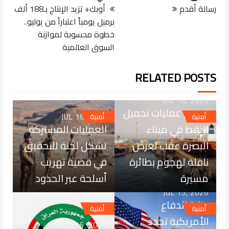
رسالة أقدم
أوبك+ تزيد الإنتاج بـ188 ألف
برميل يومياً اعتباراً من يوليو..
خطوة محسوبة لموازنة
السوق العالمية
RELATED POSTS
JUL 16, 2026
تعليق عمليات تحميل
JUL 16, 2026
أمنية
أمنية
النفط في ميناء
العمليات المشتركة
البصرة عقب تعرض
تشكل لجنة للتحقيق
ناقلة لهجوم بطائرة
في قضية تهريب
مسيرة
أسلحة عبر الحدود
JUL 15, 2026
وزارة الدفاع
أمنية
أمنية
الأمريكية تحدد
JUL 15, 2026