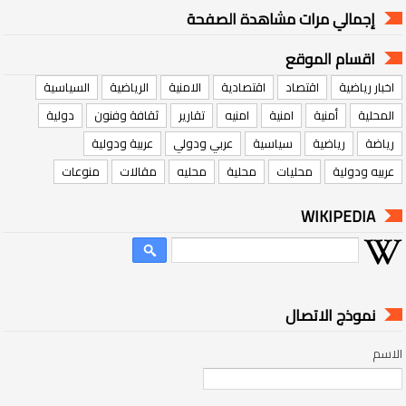
إجمالي مرات مشاهدة الصفحة
اقسام الموقع
اخبار رياضية
اقتصاد
اقتصادية
الامنية
الرياضية
السياسية
المحلية
أمنية
امنية
امنيه
تقارير
ثقافة وفنون
دولية
رياضة
رياضية
سياسية
عربي ودولي
عربية ودولية
عربيه ودولية
محليات
محلية
محليه
مقالات
منوعات
WIKIPEDIA
نموذج الاتصال
الاسم