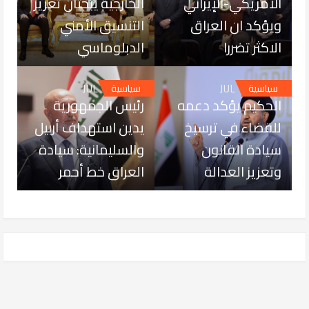
الأمريكي-الإيراني
الخارجية يبحثان تعزيز
ويؤكد ان العراق
التنسيق الأمني
الاكثر تضررا
الدبلوماسي
JUL 18, 2026
JUL 18, 2026
سياسية
سياسية
الحكيم يؤكد دعمه
رئيس الجمهورية
للقضاء في ترسيخ
يدين استهداف أربيل
سيادة القانون
والسليمانية: سيادة
وتعزيز العدالة
العراق خط أحمر