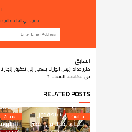
ال
اشترك في القائمة البريدية
السابق
منير حداد: رئيس الوزراء يسعى إلى تحقيق إنجاز تا
في مكافحة الفساد
RELATED POSTS
JUL 29, 2026
مصدر مطلع،: قادة الإطار
 29, 2026
التنسيقي سيعقدون
زيارة مر
سياسية
سياسية
اجتماعاً عاجلاً في القصر
الحلبوسي