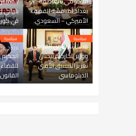
الحكومي بالعاصمة
الخميس 
بغداد لمناقشة القصف
بارزاني 
الأميركي – السعودي.
في كور
JUL 25, 2026
سياسية
سياسية
مستشار الأمن القومي
 18, 2026
ووزير الخارجية يبحثان
الحكيم 
تعزيز التنسيق الأمني
للقضاء 
الدبلوماسي
القانون 