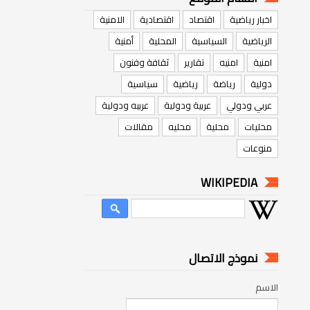
اخبار رياضية
اقتصاد
اقتصادية
الامنية
الرياضية
السياسية
المحلية
أمنية
امنية
امنيه
تقارير
ثقافة وفنون
دولية
رياضة
رياضية
سياسية
عربي ودولي
عربية ودولية
عربيه ودولية
محليات
محلية
محليه
مقالات
منوعات
WIKIPEDIA
نموذج الاتصال
الاسم