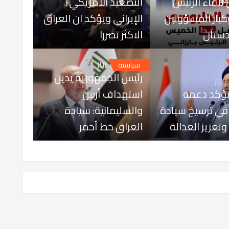
للقاء الرئيس
التصعيد الأمريكي-
وكبار المسؤولين
الإيراني ويؤكد ان العراق
دستان
الاكثر تضررا
JUL 18, 2026
سياسية
رئيس الجمهورية يدين
JUL
يؤكد دعمه
استهداف أربيل
في ترسيخ سيادة
والسليمانية: سيادة
وتعزيز العدالة
العراق خط أحمر