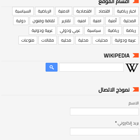
اقسام الموقع
اخبار رياضية
اقتصاد
اقتصادية
الامنية
الرياضية
السياسية
المحلية
أمنية
امنية
امنيه
تقارير
ثقافة وفنون
دولية
رياضة
رياضية
سياسية
عربي ودولي
عربية ودولية
عربيه ودولية
محليات
محلية
محليه
مقالات
منوعات
WIKIPEDIA
نموذج الاتصال
الاسم
بريد إلكتروني
*